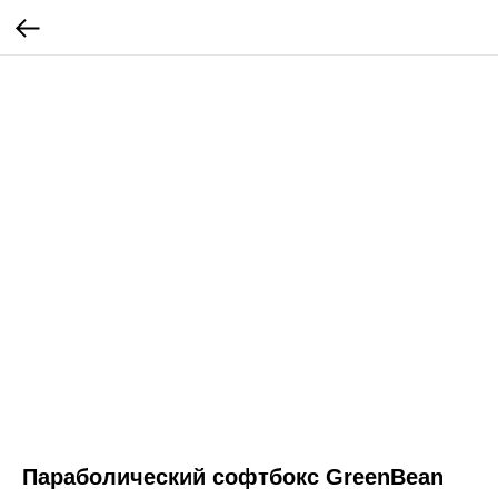
Параболический cофтбокс GreenBean