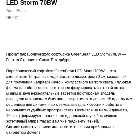
LED Storm 70BW
GreenBean
GB007
Забронировать
Прокат параболического софтбокса GreenBean LED Storm 70BW —
Рентал Станция в Санкт-Петербурге
Параболический софтбокс GreenBean LED Storm 70BW — это
компактный 16-гранный модификатор диаметром 70 см, созданный
для получения направленного и контрастного мягкого света. Глубокая
форма параболы позволяет точнее фокусировать световой поток,
минимизируя нежелательные засветки по сторонам. Модель
оснащена механизмом быстрого раскрытия, что делает её идеальным
решением для динамичных съемок, выездных сессий и работы в
небольших студийных пространствах. Несмотря на малый диаметр,
16 спиц формируют практически идеальный круг, обеспечивая
эстетичный блик в глазах и мягкие градиенты теней.
Совместимость
: совместим с осветительными приборами с
байонетом Bowens