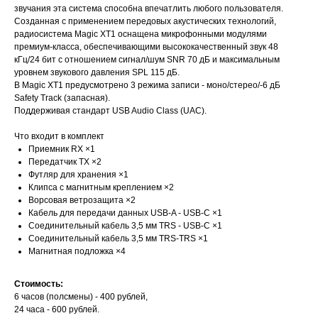
звучания эта система способна впечатлить любого пользователя.
Созданная с применением передовых акустических технологий,
радиосистема Magic XT1 оснащена микрофонными модулями
премиум-класса, обеспечивающими высококачественный звук 48
кГц/24 бит с отношением сигнал/шум SNR 70 дБ и максимальным
уровнем звукового давления SPL 115 дБ.
В Magic XT1 предусмотрено 3 режима записи - моно/стерео/-6 дБ
Safety Track (запасная).
Поддерживая стандарт USB Audio Class (UAC).
Что входит в комплект
Приемник RX ×1
Передатчик TX ×2
Футляр для хранения ×1
Клипса с магнитным креплением ×2
Ворсовая ветрозащита ×2
Кабель для передачи данных USB-A - USB-C ×1
Соединительный кабель 3,5 мм TRS - USB-C ×1
Соединительный кабель 3,5 мм TRS-TRS ×1
Магнитная подложка ×4
Стоимость:
6 часов (полсмены) - 400 рублей,
24 часа - 600 рублей.