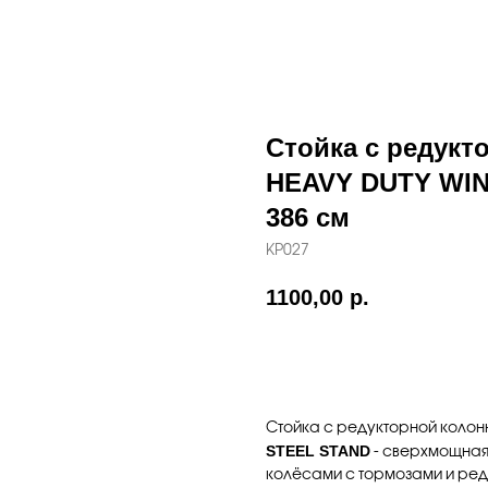
Стойка с редукт
HEAVY DUTY WIND
386 см
KP027
1100,00
р.
Забронировать
Стойка с редукторной коло
STEEL STAND
- сверхмощная 
колёсами с тормозами и ред