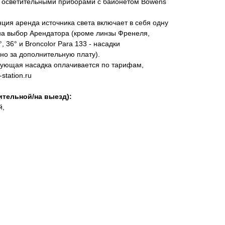
с осветительными приборами с байонетом Bowens
нция аренда источника света включает в себя одну
а выбор Арендатора (кроме линзы Френеля,
, 36° и Broncolor Para 133 - насадки
но за дополнительную плату).
ующая насадка оплачивается по тарифам,
station.ru
ительной/на выезд):
й,