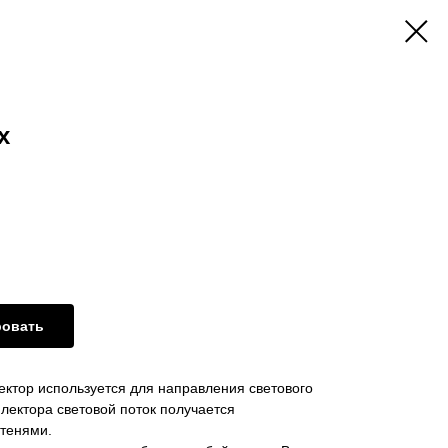
x
ровать
ектор используется для направления светового
лектора световой поток получается
 тенями.