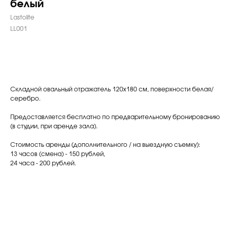
белый
Lastolite
LL001
Забронировать
Складной овальный отражатель 120х180 см, поверхности белая/
серебро.
Предоставляется бесплатно по предварительному бронированию
(в студии, при аренде зала).
Стоимость аренды (дополнительного / на выездную съемку):
13 часов (смена) - 150 рублей,
24 часа - 200 рублей.