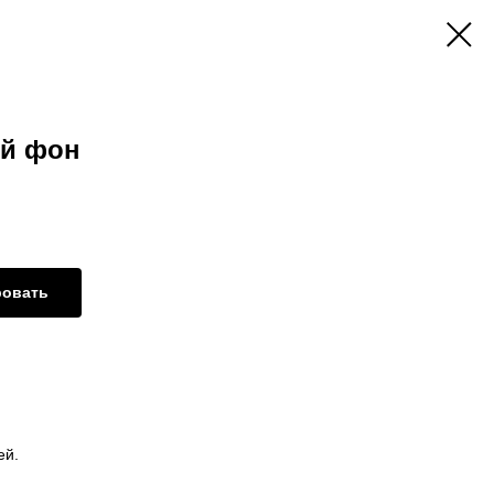
ый фон
ровать
ей.