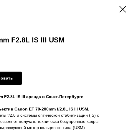
m F2.8L IS III USM
ровать
F2.8L IS III аренда в Санкт-Петербурге
тив Canon EF 70-200mm f/2.8L IS III USM.
ы f/2.8 и системы оптической стабилизации (IS) с
озволяет получать технически безупречные кадры
льтразвуковой мотор кольцевого типа (USM)