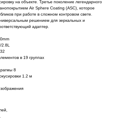
ировку на объекте. Третье поколение легендарного
анопокрытием Air Sphere Coating (ASC), которое
бликов при работе в сложном контровом свете.
универсальным решением для зеркальных и
оответствующий адаптер.
200mm
/2.8L
/32
элементов в 19 группах
фрагмы 8
кусировки 1.2 м
изображения
лей,
.