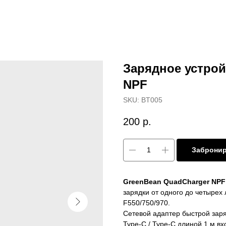
Зарядное устрой
NPF
SKU:
BT005
200
р.
Заброни
GreenBean QuadCharger NPF
зарядки от одного до четырех
F550/750/970.
Сетевой адаптер быстрой заря
Type-C / Type-C длиной 1 м вх