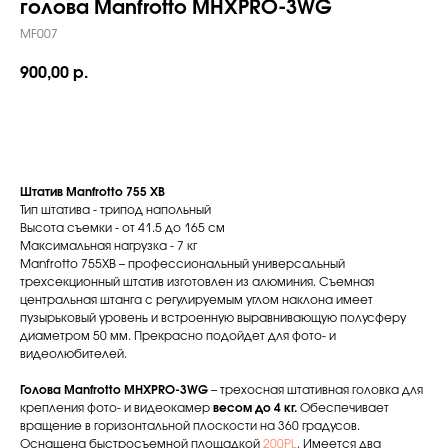
голова Manfrotto MHXPRO-3WG
MF007
900,00
р.
Забронировать
Штатив Manfrotto 755 XB
Тип штатива - трипод напольный
Высота съемки - от 41.5 до 165 см
Максимальная нагрузка - 7 кг
Manfrotto 755XB – профессиональный универсальный
трехсекционный штатив изготовлен из алюминия. Съемная
центральная штанга с регулируемым углом наклона имеет
пузырьковый уровень и встроенную выравнивающую полусферу
диаметром 50 мм. Прекрасно подойдет для фото- и
видеолюбителей.
Голова Manfrotto MHXPRO-3WG
– трехосная штативная головка для
крепления фото- и видеокамер
весом до 4 кг.
Обеспечивает
вращение в горизонтальной плоскости на 360 градусов.
Оснащена быстросъемной площадкой
200PL
. Имеется два