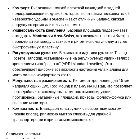
Комфорт
: Риг оснащен мягкой плечевой накладкой и задней
поддерживающей подушкой, которые, по отзывам пользователей,
невероятно удобны и обеспечивают отличный баланс, снижая
нагрузку во время длительных съемок.
Универсальность крепления
: Базовая площадка поддерживает
стандарты
Manfrotto и Arca-Swiss
, что позволяет легко и быстро
переключаться между штативом и ригом, используя одну и ту же
быстросъемную пластину.
Регулируемые рукоятки
: В комплекте идут две рукоятки Tiltaing
Rosette Handgrip, установленные на регулируемых удлинителях с
креплением типа "розетка" (ARRI-standard rosettes). Это
обеспечивает широкие возможности настройки угла и длины для
максимально комфортного хвата.
Модульность и расширяемость
: Риг имеет крепления для 15-мм
направляющих (LWS Rod Mount) и планку NATO Rail, что позволяет
легко добавлять аксессуары, такие как компенсирующие
противовесы, батарейные площадки, приводы фоллоу-фокуса или
внешние мониторы.
Компактность
: Благодаря конструкции с поворотным мостом
(rosette bridge), риг можно быстро сложить для удобной
транспортировки в прилагаемом мягком чехле.
Стоимость аренды: