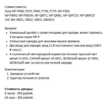
Совместимость:
Sony NP-F990, F970, F960, F750, F770, NP-F550
NP-FM50, NP-FM55H, NP-QM71, NP-QM91, NP-QM71D, NP-QM91D
JVC BN-VBD1, VBD2, VBD3, VBD815
Функции:
Уникальный дизайн с тремя гнездами для зарядки, может заряжать
3 батареи серии NP-F
2A Быстрая зарядка для экономии вашего времени.
Два входа для зарядки: вход 12 В постоянного тока или вход USB 5
В типа C.
4-ступенчатый светодиодный индикатор питания: красный свет
мигает 0-33%, СИНИЙ мигает 34-66%, ЗЕЛЕНЫЙ мигает 67-99%,
ЗЕЛЕНЫЙ свет остается при полной зарядке.
Комплектация:
Зарядное устройство
Адаптер питания от розетки
Стоимость аренды:
6 часов - 300 рублей,
24 часа - 350 рублей.