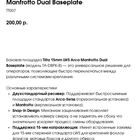
Manfrotto Dual Baseplate
TT007
200,00
р.
Забронировать
Базовая площадка
Tilta 15mm LWS Arca Manfrotto Dual
Baseplate
(модель TA-DBPK-B) — это универсальное решение для
операторов, позволяющее быстро переключаться между
различными системами крепления.
Основные характеристики
Двухстандартный ресивер
: Поддерживает быстросъемные
площадки стандартов
Arca-Swiss
(горизонтальная установка)
и
Manfrotto
(вертикальная установка).
Snap-In Design
: Механизм защелкивания позволяет
устанавливать камеру сверху, а не задвигать ее сбоку, что
значительно ускоряет процесс смены оборудования.
Поддержка 15-мм направляющих
: Имеет встроенные зажимы
для 15-мм стержней стандарта LWS для крепления фоллоу-
фокусов, матовых боксов и другого обвеса.