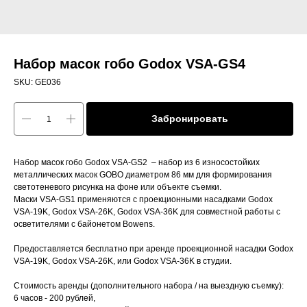
Набор масок гобо Godox VSA-GS4
SKU:
GE036
Забронировать
Набор масок гобо Godox VSA-GS2 – набор из 6 износостойких
металлических масок GOBO диаметром 86 мм для формирования
светотеневого рисунка на фоне или объекте съемки.
Маски VSA-GS1 применяются с проекционными насадками Godox
VSA-19K, Godox VSA-26K, Godox VSA-36K для совместной работы с
осветителями с байонетом Bowens.
Предоставляется бесплатно при аренде проекционной насадки Godox
VSA-19K, Godox VSA-26K, или Godox VSA-36K в студии.
Стоимость аренды (дополнительного набора / на выездную съемку):
6 часов - 200 рублей,