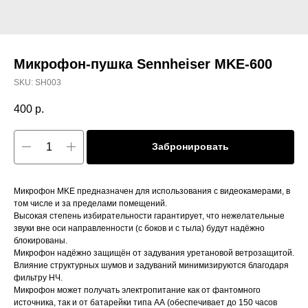
Микрофон-пушка Sennheiser MKE-600
SKU:
SH003
400
р.
Забронировать
Микрофон MKE предназначен для использования с видеокамерами, в
том числе и за пределами помещений.
Высокая степень избирательности гарантирует, что нежелательные
звуки вне оси направленности (с боков и с тыла) будут надёжно
блокированы.
Микрофон надёжно защищён от задувания уретановой ветрозащитой.
Влияние структурных шумов и задуваний минимизируются благодаря
фильтру НЧ.
Микрофон может получать электропитание как от фантомного
источника, так и от батарейки типа АА (обеспечивает до 150 часов