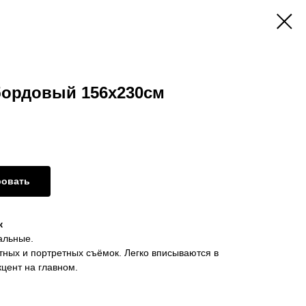
ордовый 156x230см
ровать
к
альные.
ных и портретных съёмок. Легко вписываются в
кцент на главном.