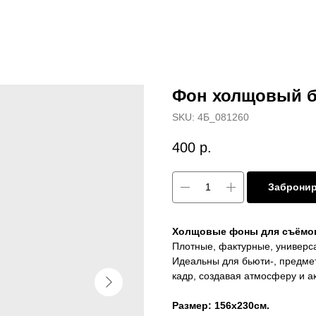
Фон холщовый б
SKU:
4Б_081260
400
р.
Заброни
Холщовые фоны для съёмо
Плотные, фактурные, универс
Идеальны для бьюти-, предмет
кадр, создавая атмосферу и а
Размер: 156x230см.