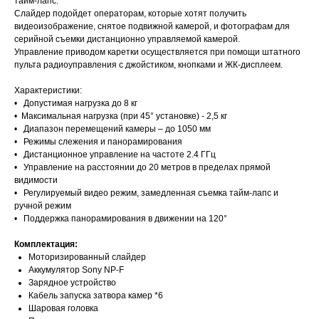
тайм-лапс.
Слайдер подойдет операторам, которые хотят получить
видеоизображение, снятое подвижной камерой, и фотографам для
серийной съемки дистанционно управляемой камерой.
Управление приводом каретки осуществляется при помощи штатного
пульта радиоуправления с джойстиком, кнопками и ЖК-дисплеем.
Характеристики:
• Допустимая нагрузка до 8 кг
• Максимальная нагрузка (при 45° установке) - 2,5 кг
• Диапазон перемещений камеры – до 1050 мм
• Режимы слежения и панорамирования
• Дистанционное управление на частоте 2.4 ГГц
• Управление на расстоянии до 20 метров в пределах прямой
видимости
• Регулируемый видео режим, замедленная съемка тайм-лапс и
ручной режим
• Поддержка панорамирования в движении на 120°
Комплектация:
Моторизированный слайдер
Аккумулятор Sony NP-F
Зарядное устройство
Кабель запуска затвора камер *6
Шаровая головка