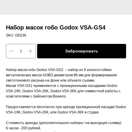
Набор масок гобо Godox VSA-GS4
SKU:
GE036
Забронировать
Набор масок гобо Godox VSA-GS2 – набор из 6 износостойких
металлических масок GOBO диаметром 86 мм для формирования
светотеневого рисунка на фоне или объекте съемки.
Маски VSA-GS1 применяются с проекционными насадками Godox
VSA-19K, Godox VSA-26K, Godox VSA-36K для совместной работы с
осветителями с байонетом Bowens.
Предоставляется бесплатно при аренде проекционной насадки Godox
VSA-19K, Godox VSA-26K, или Godox VSA-36K в студии.
Стоимость аренды (дополнительного набора / на выездную съемку):
6 часов - 200 рублей,