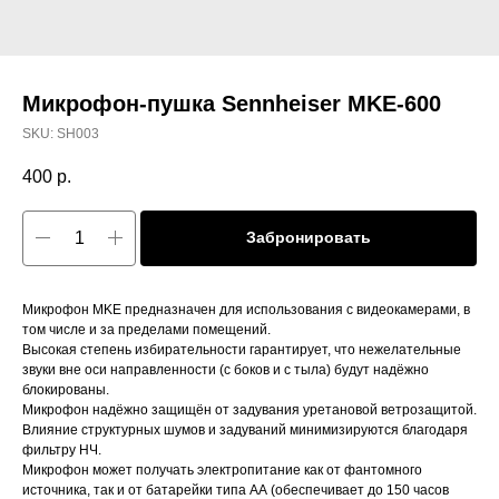
Микрофон-пушка Sennheiser MKE-600
SKU:
SH003
400
р.
Забронировать
Микрофон MKE предназначен для использования с видеокамерами, в
том числе и за пределами помещений.
Высокая степень избирательности гарантирует, что нежелательные
звуки вне оси направленности (с боков и с тыла) будут надёжно
блокированы.
Микрофон надёжно защищён от задувания уретановой ветрозащитой.
Влияние структурных шумов и задуваний минимизируются благодаря
фильтру НЧ.
Микрофон может получать электропитание как от фантомного
источника, так и от батарейки типа АА (обеспечивает до 150 часов